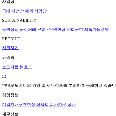
사업장
국내 사업장
해외 사업장
SUSTAINABILITY
동반성장
공정거래
윤리 · 인권헌장
사회공헌
지속가능경영
RECRUIT
지원하기
뉴스룸
보도자료
블로그
IR
현대오토에버의 경영 및 재무정보를 투명하게 공개하고 있습니
경영정보
기업지배구조헌장
이사회
감사기구
정관
재무정보