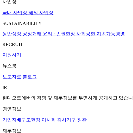
사업장
국내 사업장
해외 사업장
SUSTAINABILITY
동반성장
공정거래
윤리 · 인권헌장
사회공헌
지속가능경영
RECRUIT
지원하기
뉴스룸
보도자료
블로그
IR
현대오토에버의 경영 및 재무정보를 투명하게 공개하고 있습니
경영정보
기업지배구조헌장
이사회
감사기구
정관
재무정보